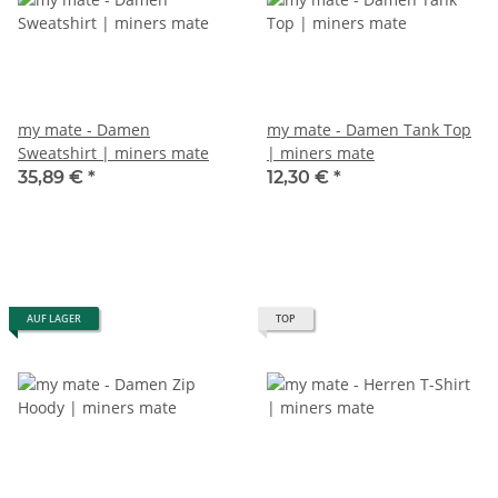
my mate - Damen
my mate - Damen Tank Top
Sweatshirt | miners mate
| miners mate
35,89 €
*
12,30 €
*
AUF LAGER
TOP