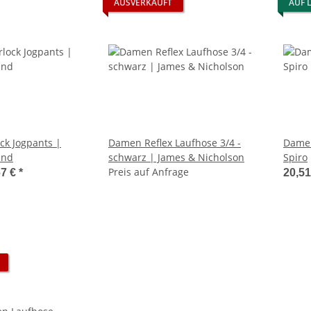
AUSVERKAUFT
AUF 
ck Jogpants |
Damen Reflex Laufhose 3/4 -
Damen
and
schwarz | James & Nicholson
Spiro
Preis auf Anfrage
67 €
*
20,5