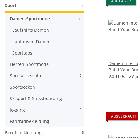
AUF LAGER
Sport
Damen-Sportmode
Laufshirts Damen
Laufhosen Damen
Sporttops
Damen Interlo
Herren-Sportmode
Build Your Br
Sportaccessoires
24,10 € -
27,
Sportsocken
Skisport & Snowboarding
Jogging
AUSVERKAUFT
Fahrradbekleidung
Berufsbekleidung