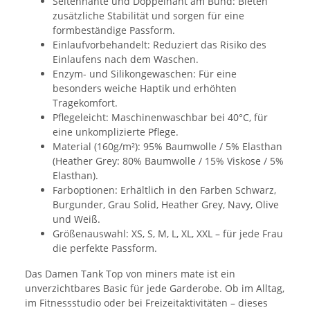
Seitennähte und Doppelnaht am Bund: Bieten
zusätzliche Stabilität und sorgen für eine
formbeständige Passform.
Einlaufvorbehandelt: Reduziert das Risiko des
Einlaufens nach dem Waschen.
Enzym- und Silikongewaschen: Für eine
besonders weiche Haptik und erhöhten
Tragekomfort.
Pflegeleicht: Maschinenwaschbar bei 40°C, für
eine unkomplizierte Pflege.
Material (160g/m²): 95% Baumwolle / 5% Elasthan
(Heather Grey: 80% Baumwolle / 15% Viskose / 5%
Elasthan).
Farboptionen: Erhältlich in den Farben Schwarz,
Burgunder, Grau Solid, Heather Grey, Navy, Olive
und Weiß.
Größenauswahl: XS, S, M, L, XL, XXL – für jede Frau
die perfekte Passform.
Das Damen Tank Top von miners mate ist ein
unverzichtbares Basic für jede Garderobe. Ob im Alltag,
im Fitnessstudio oder bei Freizeitaktivitäten – dieses