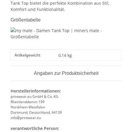
Tank Top bietet die perfekte Kombination aus Stil,
Komfort und Funktionalität.
Größentabelle
Produkteigenschaft
Wert
0,14
kg
Artikelgewicht:
Angaben zur Produktsicherheit
Herstellerinformationen:
printwear.eu GmbH & Co. KG
Rheinlanddamm 199
Nordrhein-Westfalen
Dortmund, Deutschland, 44139
info@printwear.eu
verantwortliche Person: