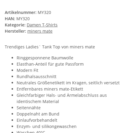
Artikelnummer:
MY320
HAN:
MY320
Kategorie:
Damen T-Shirts
Hersteller:
miners mate
Trendiges Ladies` Tank Top von miners mate
Ringgesponnene Baumwolle
Elasthan-Anteil für gute Passform
Modern Fit
Rundhalsausschnitt
Neutrales Größenetikett im Kragen, seitlich versetzt
Entfernbares miners mate-Etikett
Gleichfarbiger Hals- und Ärmelabschluss aus
identischem Material
Seitennähte
Doppelnaht am Bund
Einlaufvorbehandelt
Enzym- und silikongewaschen
Waschen 40°C