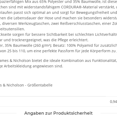
azierfähigen Mix aus 65% Polyester und 35% Baumwolle, ist diese H
hen sind mit widerstandsfähigem CORDURA®-Material verstärkt, um
laufen passt sich optimal an und sorgt für Bewegungsfreiheit un
höhen die Lebensdauer der Hose und machen sie besonders widers
 diversen Werkzeugtaschen, zwei Reißverschlusstaschen, einer Zoll
eitsutensilien.
seite sorgen für bessere Sichtbarkeit bei schlechten Lichtverhältn
ar und trocknergeeignet, was die Pflege erleichtert.
, 35% Baumwolle (260 g/m²); Besatz: 100% Polyamid für zusätzliche
 von 25 bis 110, um eine perfekte Passform für jede Körperform zu
s & Nicholson bietet die ideale Kombination aus Funktionalität, 
ige Arbeitskleidung angewiesen sind.
0,94
Angaben zur Produktsicherheit