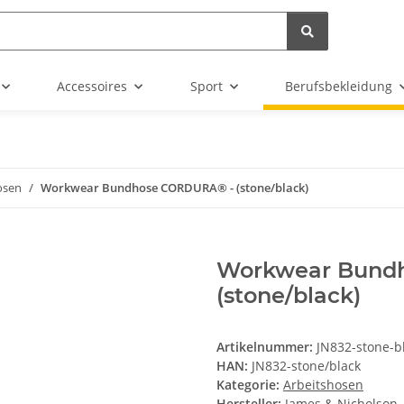
Accessoires
Sport
Berufsbekleidung
osen
Workwear Bundhose CORDURA® - (stone/black)
Workwear Bund
(stone/black)
Artikelnummer:
JN832-stone-b
HAN:
JN832-stone/black
Kategorie:
Arbeitshosen
Hersteller:
James & Nicholson