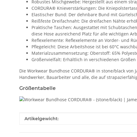
Robustes Mischgewebe: Hergestellt aus einem strap
CORDURA® Knieverstärkungen: Die Kniepolstertasc
Elastischer Bund: Der dehnbare Bund mit Gürtelsch
Reißfeste Dreifachnaht: Die dreifachen Nähte er
Praktische Taschen: Ausgestattet mit Schubtaschen,
diese Hose ausreichend Platz für alle wichtigen Arb
Reflexelemente: Reflexelemente an Vorder- und Rück
Pflegeleicht: Diese Arbeitshose ist bei 60°C waschb
Materialzusammensetzung: Oberstoff: 65% Polyester
Größenvielfalt: Erhältlich in verschiedenen Größen
Die Workwear Bundhose CORDURA® in stone/black von Jame
Handwerker, Bauarbeiter und alle, die auf strapazierfäh
Größentabelle
Produkteigenschaft
Wert
Artikelgewicht: