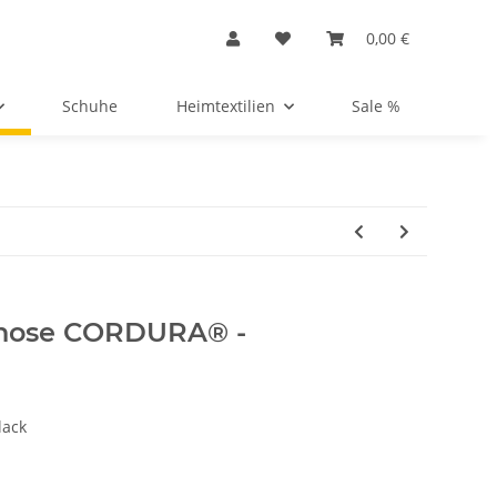
0,00 €
Schuhe
Heimtextilien
Sale %
hose CORDURA® -
lack