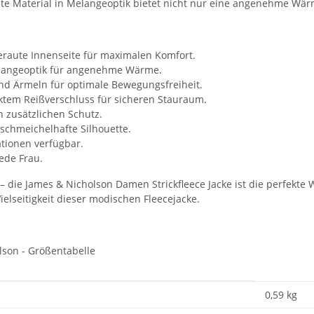
chte Material in Melangeoptik bietet nicht nur eine angenehme Wä
geraute Innenseite für maximalen Komfort.
elangeoptik für angenehme Wärme.
 und Ärmeln für optimale Bewegungsfreiheit.
ktem Reißverschluss für sicheren Stauraum.
 zusätzlichen Schutz.
e schmeichelhafte Silhouette.
tionen verfügbar.
jede Frau.
– die James & Nicholson Damen Strickfleece Jacke ist die perfekt
elseitigkeit dieser modischen Fleecejacke.
0,59
kg