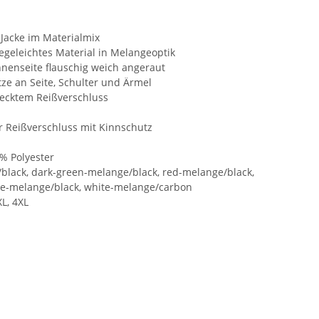
e Jacke im Materialmix
egeleichtes Material in Melangeoptik
Innenseite flauschig weich angeraut
tze an Seite, Schulter und Ärmel
decktem Reißverschluss
 Reißverschluss mit Kinnschutz
0% Polyester
black, dark-green-melange/black, red-melange/black,
ne-melange/black, white-melange/carbon
XL, 4XL