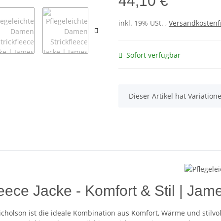
44,10 €
inkl. 19% USt. ,
Versandkostenf
Sofort verfügbar
x
Dieser Artikel hat Variatio
eece Jacke - Komfort & Stil | Jam
icholson ist die ideale Kombination aus Komfort, Wärme und stilvoll