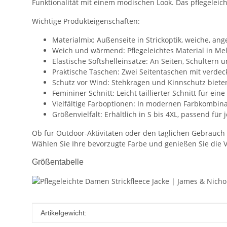
Funktionalität mit einem modischen Look. Das pflegelei
Wichtige Produkteigenschaften:
Materialmix: Außenseite in Strickoptik, weiche, an
Weich und wärmend: Pflegeleichtes Material in M
Elastische Softshelleinsätze: An Seiten, Schultern
Praktische Taschen: Zwei Seitentaschen mit verdec
Schutz vor Wind: Stehkragen und Kinnschutz bieten
Femininer Schnitt: Leicht taillierter Schnitt für ein
Vielfältige Farboptionen: In modernen Farbkombina
Größenvielfalt: Erhältlich in S bis 4XL, passend für 
Ob für Outdoor-Aktivitäten oder den täglichen Gebrauch 
Wählen Sie Ihre bevorzugte Farbe und genießen Sie die Vi
Größentabelle
Produkteigenschaft
Wert
Artikelgewicht: