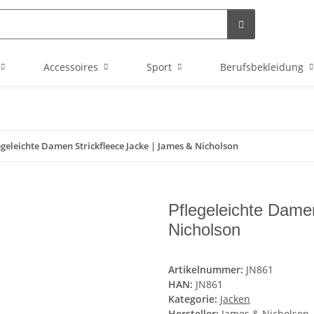
Accessoires
Sport
Berufsbekleidung
egeleichte Damen Strickfleece Jacke | James & Nicholson
Pflegeleichte Dame
Nicholson
Artikelnummer:
JN861
HAN:
JN861
Kategorie:
Jacken
Hersteller:
James & Nicholson