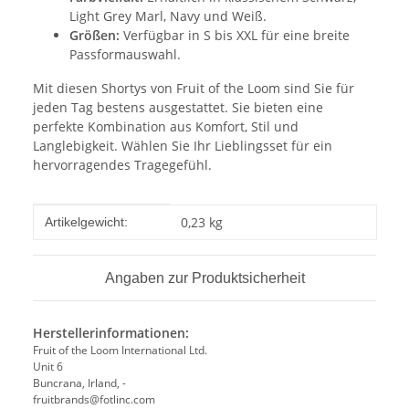
Light Grey Marl, Navy und Weiß.
Größen:
Verfügbar in S bis XXL für eine breite
Passformauswahl.
Mit diesen Shortys von Fruit of the Loom sind Sie für
jeden Tag bestens ausgestattet. Sie bieten eine
perfekte Kombination aus Komfort, Stil und
Langlebigkeit. Wählen Sie Ihr Lieblingsset für ein
hervorragendes Tragegefühl.
Produkteigenschaft
Wert
0,23
kg
Artikelgewicht:
Angaben zur Produktsicherheit
Herstellerinformationen:
Fruit of the Loom International Ltd.
Unit 6
Buncrana, Irland, -
fruitbrands@fotlinc.com