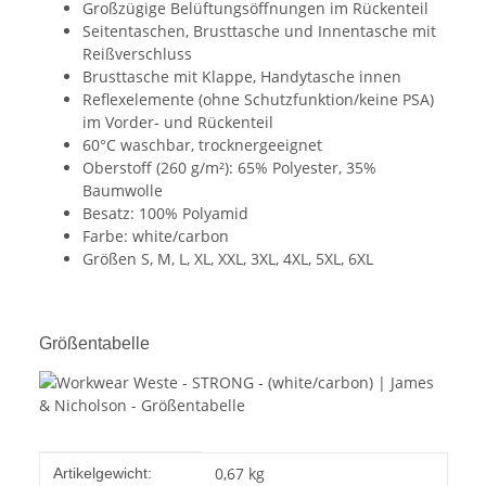
Großzügige Belüftungsöffnungen im Rückenteil
Seitentaschen, Brusttasche und Innentasche mit
Reißverschluss
Brusttasche mit Klappe, Handytasche innen
Reflexelemente (ohne Schutzfunktion/keine PSA)
im Vorder- und Rückenteil
60°C waschbar, trocknergeeignet
Oberstoff (260 g/m²): 65% Polyester, 35%
Baumwolle
Besatz: 100% Polyamid
Farbe: white/carbon
Größen S, M, L, XL, XXL, 3XL, 4XL, 5XL, 6XL
Größentabelle
Produkteigenschaft
Wert
0,67
kg
Artikelgewicht: