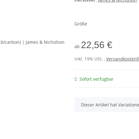
Größe
22,56 €
ab
inkl. 19% USt. ,
Versandkostenf
Sofort verfügbar
x
Dieser Artikel hat Variatio