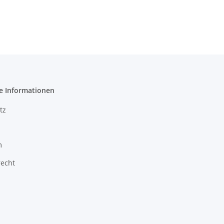
e Informationen
tz
m
recht