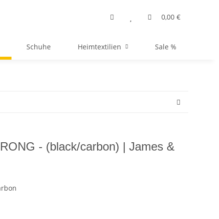
0,00 €
Schuhe
Heimtextilien
Sale %
TRONG - (black/carbon) | James &
arbon