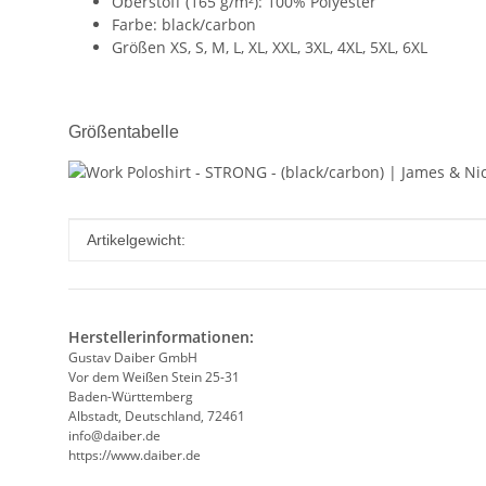
Oberstoff (165 g/m²): 100% Polyester
Farbe: black/carbon
Größen XS, S, M, L, XL, XXL, 3XL, 4XL, 5XL, 6XL
Größentabelle
Produkteigenschaft
Wert
Artikelgewicht:
Herstellerinformationen:
Gustav Daiber GmbH
Vor dem Weißen Stein 25-31
Baden-Württemberg
Albstadt, Deutschland, 72461
info@daiber.de
https://www.daiber.de