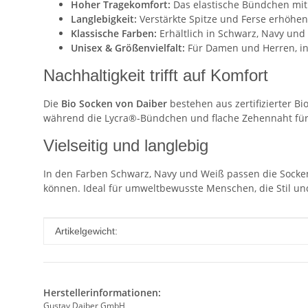
Hoher Tragekomfort:
Das elastische Bündchen mit 
Langlebigkeit:
Verstärkte Spitze und Ferse erhöhen
Klassische Farben:
Erhältlich in Schwarz, Navy und 
Unisex & Größenvielfalt:
Für Damen und Herren, in 
Nachhaltigkeit trifft auf Komfort
Die
Bio Socken von Daiber
bestehen aus zertifizierter B
während die Lycra®-Bündchen und flache Zehennaht für h
Vielseitig und langlebig
In den Farben Schwarz, Navy und Weiß passen die Socken 
können. Ideal für umweltbewusste Menschen, die Stil und
Produkteigenschaft
Wert
Artikelgewicht:
Herstellerinformationen:
Gustav Daiber GmbH