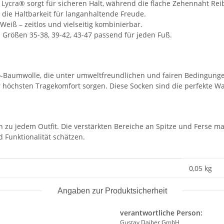
Lycra® sorgt für sicheren Halt, während die flache Zehennaht Rei
 die Haltbarkeit für langanhaltende Freude.
Weiß – zeitlos und vielseitig kombinierbar.
Größen 35-38, 39-42, 43-47 passend für jeden Fuß.
io-Baumwolle, die unter umweltfreundlichen und fairen Bedingunge
öchsten Tragekomfort sorgen. Diese Socken sind die perfekte Wahl
zu jedem Outfit. Die verstärkten Bereiche an Spitze und Ferse ma
 Funktionalität schätzen.
0,05
kg
Angaben zur Produktsicherheit
verantwortliche Person:
Gustav Daiber GmbH