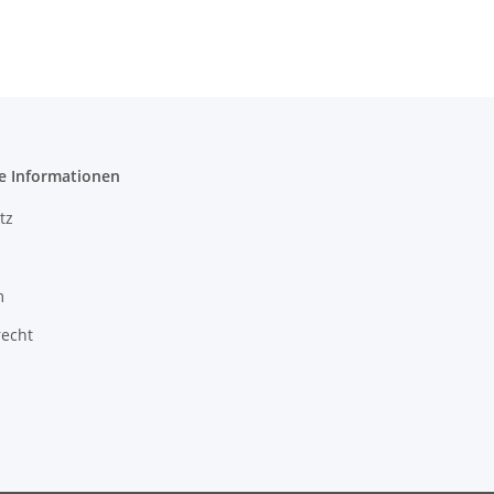
e Informationen
tz
m
recht