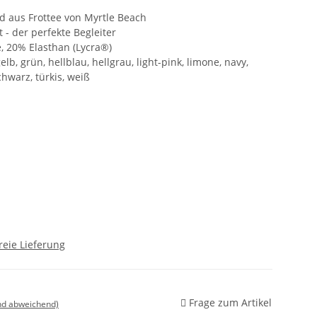
d aus Frottee von Myrtle Beach
t - der perfekte Begleiter
, 20% Elasthan (Lycra®)
lb, grün, hellblau, hellgrau, light-pink, limone, navy,
schwarz, türkis, weiß
reie Lieferung
Frage zum Artikel
nd abweichend)