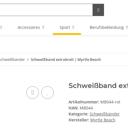
Accessoires
Sport
Berufsbekleidung
Schweißbänder
Schweißband extrabreit | Myrtle Beach
Schweißband extr
Artikelnummer:
MB044-rot
HAN:
MB044
Kategorie:
Schweißbänder
Hersteller:
Myrtle Beach